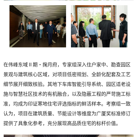
在伟峰东域Ⅱ期・掬月府，专家组深入住户家中、勘查园区
景观与建筑核心区域，对项目低密规划、全龄化配套及工艺
细节展开细致核验。其地下车库智能引导系统、园区适老设
施与智慧社区技术的有机融合，以及隐蔽工程的严苛施工标
准，均成为印证寒地住宅评选指标的鲜活样本。考察组一致
认为，项目在建筑质量、节能设计等维度为广厦奖标准修订
提供了具象化参考，充分展现高品质住宅的标杆价值。