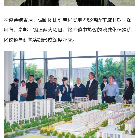
座谈会结束后，调研团即刻启程实地考察伟峰东域Ⅱ期・掬
月府、豪邦・锦上两大项目，将座谈中热议的地域化标准优
化议题与建筑实践形成深度呼应。