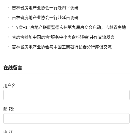
吉林省房地产业协会一行赴四平调研
吉林省房地产业协会一行赴延吉调研
“ 五省+1 ”房地产联展暨德宏州第九届房交会启动，吉林省房地
产业协会携项目助力区域协同发展
省房协参加中国房协“服务中小房企座谈会”并作交流发言
吉林省房地产业协会与中国工商银行长春分行座谈交流
在线留言
用户名:
邮 箱:
电 话: