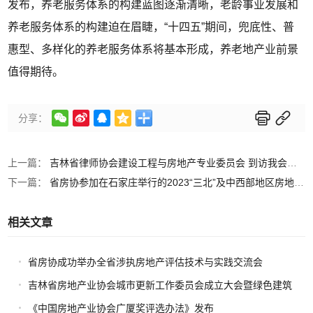
发布，养老服务体系的构建蓝图逐渐清晰，老龄事业发展和
养老服务体系的构建迫在眉睫，“十四五”期间，兜底性、普
惠型、多样化的养老服务体系将基本形成，养老地产业前景
值得期待。






分享：
上一篇：
吉林省律师协会建设工程与房地产专业委员会 到访我会座谈交流
下一篇：
省房协参加在石家庄举行的2023“三北”及中西部地区房地产业协会（开发协会）联席会议
相关文章
省房协成功举办全省涉执房地产评估技术与实践交流会
吉林省房地产业协会城市更新工作委员会成立大会暨绿色建筑
与高品质住宅交流会圆满举办
《中国房地产业协会广厦奖评选办法》发布