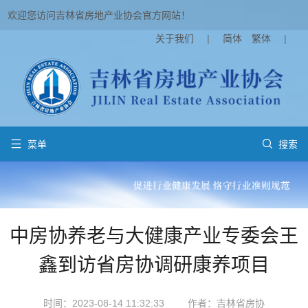
欢迎您访问吉林省房地产业协会官方网站！
关于我们
|
简体
繁体
|


菜单
搜索
中房协养老与大健康产业专委会王
鑫到访省房协调研康养项目
时间：2023-08-14 11:32:33
作者：吉林省房协