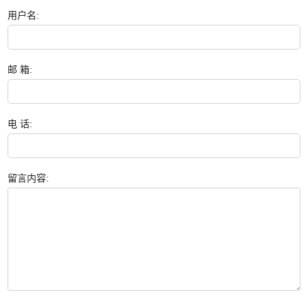
用户名:
邮 箱:
电 话:
留言内容: