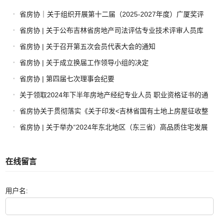
省房协｜关于组织开展第十二届（2025-2027年度）广厦奖评
选工作的通知
省房协 | 关于公布吉林省房地产司法评估专业技术评审人员库
名单的通知
省房协 | 关于召开第五次会员代表大会的通知
省房协 | 关于成立换届工作领导小组的决定
省房协 | 第四届七次理事会纪要
关于领取2024年下半年房地产经纪专业人员 职业资格证书的通
知
省房协关于贯彻落实《关于印发<吉林省国有土地上房屋征收整
体评估报告>等相关文书示范文本的通知》的通知
省房协 | 关于举办“2024年东北地区（东三省）高品质住宅发展
论坛”的通知
在线留言
用户名: