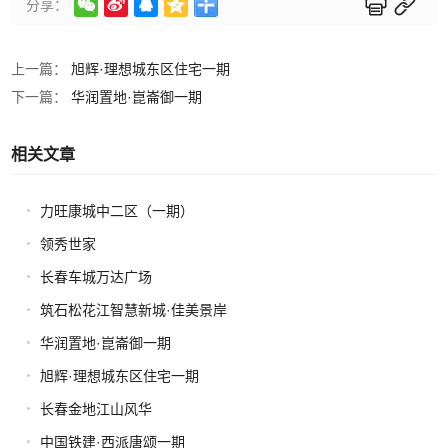






分享：
上一篇：
旭辉·理想城东区住宅一期
下一篇：
华润置地·崑崙御一期
相关文章
力旺康城中二区（一期）
领秀世家
长春车城万达广场
筑石松花江智慧新城·佳美景岸
华润置地·崑崙御一期
旭辉·理想城东区住宅一期
长春金地江山风华
中国铁建·西派唐颂一期