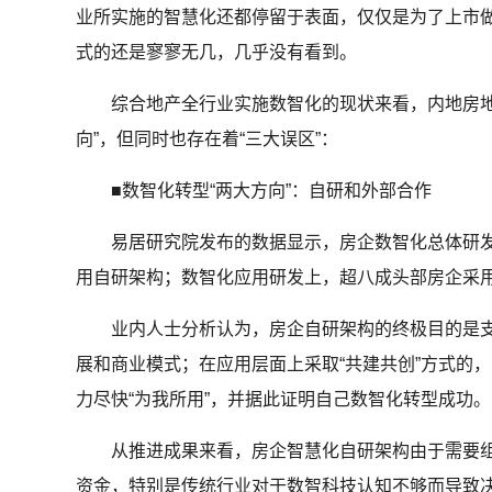
业所实施的智慧化还都停留于表面，仅仅是为了上市
式的还是寥寥无几，几乎没有看到。
综合地产全行业实施数智化的现状来看，内地房地
向”，但同时也存在着“三大误区”：
■数智化转型“两大方向”：自研和外部合作
易居研究院发布的数据显示，房企数智化总体研发框
用自研架构；数智化应用研发上，超八成头部房企采用
业内人士分析认为，房企自研架构的终极目的是支
展和商业模式；在应用层面上采取“共建共创”方式的
力尽快“为我所用”，并据此证明自己数智化转型成功。
从推进成果来看，房企智慧化自研架构由于需要组
资金，特别是传统行业对于数智科技认知不够而导致