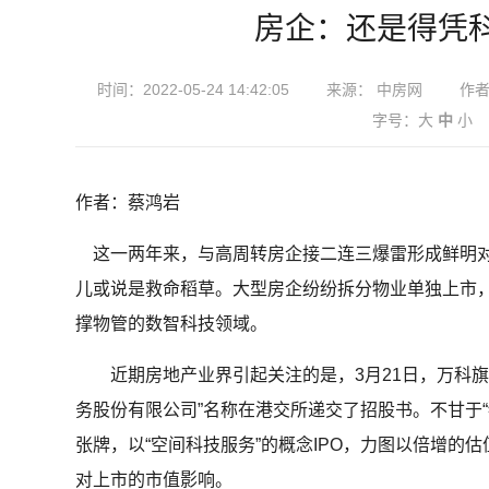
房企：还是得凭
时间：2022-05-24 14:42:05
来源： 中房网
作
字号：
大
中
小
作者：蔡鸿岩
这一两年来，与高周转房企接二连三爆雷形成鲜明对
儿或说是救命稻草。大型房企纷纷拆分物业单独上市
撑物管的数智科技领域。
近期房地产业界引起关注的是，3月21日，万科旗
务股份有限公司”名称在港交所递交了招股书。不甘于“
张牌，以“空间科技服务”的概念IPO，力图以倍增的
对上市的市值影响。