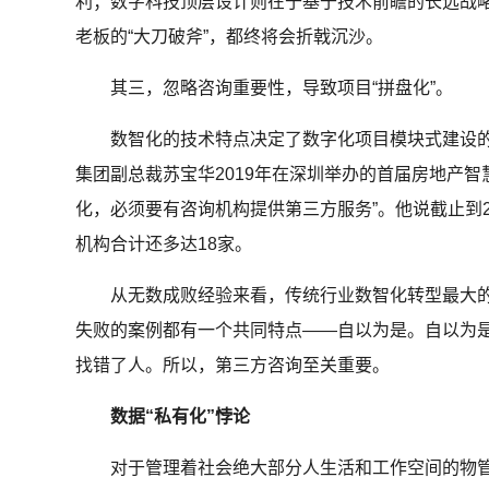
利；数字科技顶层设计则在于基于技术前瞻的长远战
老板的“大刀破斧”，都终将会折戟沉沙。
其三，忽略咨询重要性，导致项目“拼盘化”。
数智化的技术特点决定了数字化项目模块式建设的特
集团副总裁苏宝华2019年在深圳举办的首届房地产智
化，必须要有咨询机构提供第三方服务”。他说截止到2
机构合计还多达18家。
从无数成败经验来看，传统行业数智化转型最大的
失败的案例都有一个共同特点——自以为是。自以为
找错了人。所以，第三方咨询至关重要。
数据“私有化”悖论
对于管理着社会绝大部分人生活和工作空间的物管