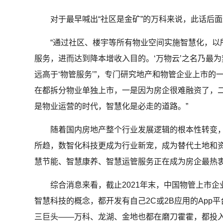
对于最早喊出“社区是金矿”的万科来说，此话后面还
“通过社区、楼宇等所有物业空间实施智慧化，以
服务，进而达到降本增收入目的。‘万物云’之名乃最为契
远高于‘物管服务’”，专门研究地产和物管企业上市的
在都拆分物业单独上市，一是因为房企很难融资了，
是物业运营的时代，智慧化是必走的道路。”
随着国内房地产整个行业发展逻辑的根本性转变，
所趋，数智化科技更成为行业新宠，成为替代土地和
慧节能、智慧康养、智慧运管服务正在成为房企最热
综合消息来看，截止2021年末，中国物管上市企业
智慧科技的概念，都开发有自己2C或2B应用的App
三巨头——万科、龙湖、金地也都在磨刀霍霍，都投入